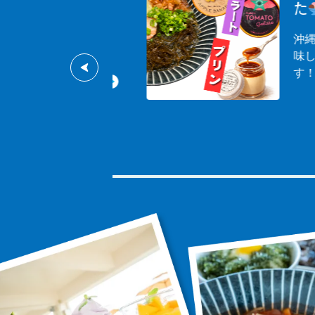
た
00円引き！ 人気
沖縄食
にデザートセット
味しい
す！ こ